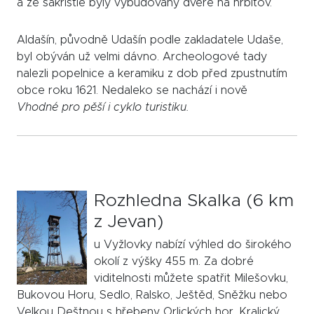
a ze sakristie byly vybudovány dveře na hřbitov.
Aldašín, původně Udašín podle zakladatele Udaše,
byl obýván už velmi dávno. Archeologové tady
nalezli popelnice a keramiku z dob před zpustnutím
obce roku 1621. Nedaleko se nachází i nově
Vhodné pro pěší i cyklo turistiku.
Rozhledna Skalka (6 km
z Jevan)
u Vyžlovky nabízí výhled do širokého
okolí z výšky 455 m. Za dobré
viditelnosti můžete spatřit Milešovku,
Bukovou Horu, Sedlo, Ralsko, Ještěd, Sněžku nebo
Velkou Deštnou s hřebeny Orlických hor, Kralický