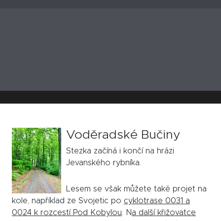
Voděradské Bučiny
Stezka začíná i končí na hrázi
Jevanského rybníka.
Lesem se však můžete také projet na
kole, například ze Svojetic po
cyklotrase 0031 a
0024 k rozcestí Pod Kobylou
. N
a další křižovatce