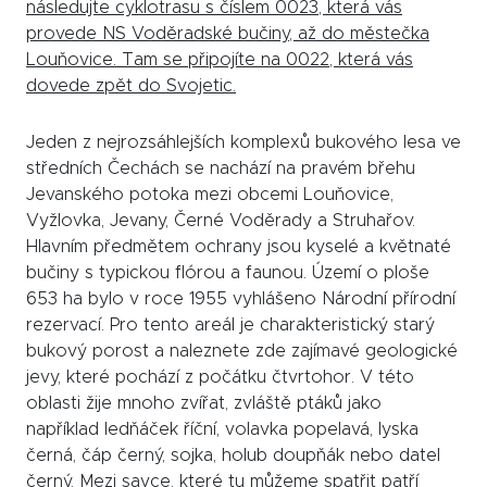
následujte cyklotrasu s číslem 0023, která vás
provede NS Voděradské bučiny, až do městečka
Louňovice. Tam se připojíte na 0022, která vás
dovede zpět do Svojetic.
Jeden z nejrozsáhlejších komplexů bukového lesa ve
středních Čechách se nachází na pravém břehu
Jevanského potoka mezi obcemi Louňovice,
Vyžlovka, Jevany, Černé Voděrady a Struhařov.
Hlavním předmětem ochrany jsou kyselé a květnaté
bučiny s typickou flórou a faunou. Území o ploše
653 ha bylo v roce 1955 vyhlášeno Národní přírodní
rezervací. Pro tento areál je charakteristický starý
bukový porost a naleznete zde zajímavé geologické
jevy, které pochází z počátku čtvrtohor. V této
oblasti žije mnoho zvířat, zvláště ptáků jako
například ledňáček říční, volavka popelavá, lyska
černá, čáp černý, sojka, holub doupňák nebo datel
černý. Mezi savce, které tu můžeme spatřit patří