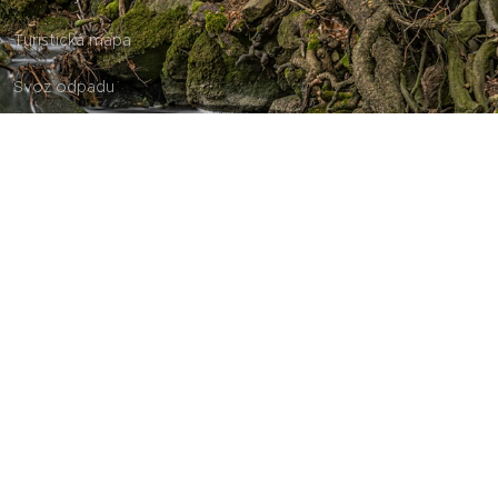
Turistická mapa
Svoz odpadu
Obecní úřad - kontakty
Aktuálně
Svoz BIOODPADU 2026
Svoz SMĚSNÝ odpad 14 denní svoz
Svoz separace PLASTU východní část obce, tj. od potoka
směr Aldašín
©
2024 Jevany o.p.s.
.