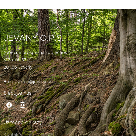
JEVANY O.P.S.
(obecně prospěšná společnost)
V Zátiší 157
281 66 Jevany
Email:
simon@jevany.cz
Sledujte nás
Užitečné odkazy
Kontakty