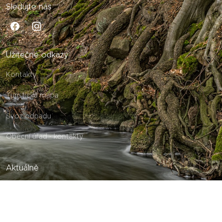
Sledujte nás
Užitečné odkazy
Kontakty
Turistická mapa
Svoz odpadu
Obecní úřad - kontakty
Aktuálně
Svoz BIOODPADU 2026
Svoz SMĚSNÝ odpad 14 denní svoz