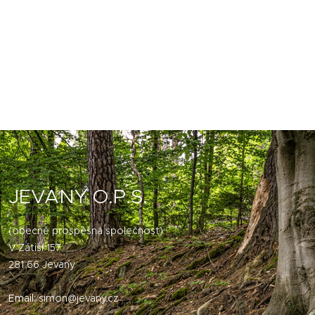
JEVANY O.P.S.
(obecně prospěšná společnost)
V Zátiší 157
281 66 Jevany
Email:
simon@jevany.cz