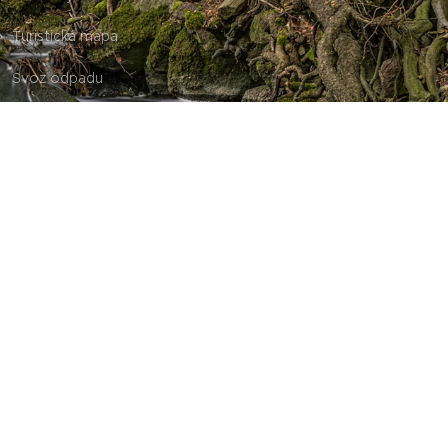
Turistická mapa
Svoz odpadu
Obecní úřad - kontakty
Aktuálně
Svoz BIOODPADU 2026
Svoz SMĚSNÝ odpad 14 denní svoz
Svoz separace PLASTU východní část obce, tj. od potoka
směr Aldašín
©
2024 Jevany o.p.s.
.