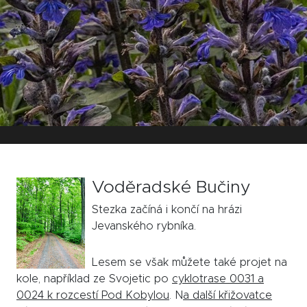
Voděradské Bučiny
Stezka začíná i končí na hrázi
Jevanského rybníka.
Lesem se však můžete také projet na
kole, například ze Svojetic po
cyklotrase 0031 a
0024 k rozcestí Pod Kobylou
. N
a další křižovatce