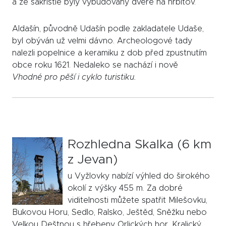
a ze sakristie byly vybudovány dveře na hřbitov.
Aldašín, původně Udašín podle zakladatele Udaše,
byl obýván už velmi dávno. Archeologové tady
nalezli popelnice a keramiku z dob před zpustnutím
obce roku 1621. Nedaleko se nachází i nově
Vhodné pro pěší i cyklo turistiku.
Rozhledna Skalka (6 km
z Jevan)
u Vyžlovky nabízí výhled do širokého
okolí z výšky 455 m. Za dobré
viditelnosti můžete spatřit Milešovku,
Bukovou Horu, Sedlo, Ralsko, Ještěd, Sněžku nebo
Velkou Deštnou s hřebeny Orlických hor, Kralický