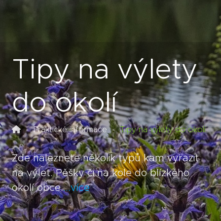
Tipy na výlety
do okolí
Praktické informace
Tipy na výlety do okolí
Zde naleznete několik typů kam vyrazit
na výlet. Pěšky či na kole do blízkého
okolí obce.
...více