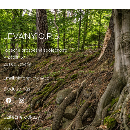
JEVANY O.P.S.
(obecně prospěšná společnost)
V Zátiší 157
281 66 Jevany
Email:
simon@jevany.cz
Sledujte nás
Užitečné odkazy
Kontakty