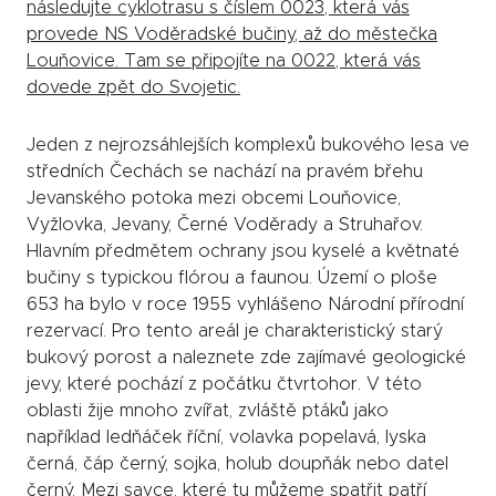
následujte cyklotrasu s číslem 0023, která vás
provede NS Voděradské bučiny, až do městečka
Louňovice. Tam se připojíte na 0022, která vás
dovede zpět do Svojetic.
Jeden z nejrozsáhlejších komplexů bukového lesa ve
středních Čechách se nachází na pravém břehu
Jevanského potoka mezi obcemi Louňovice,
Vyžlovka, Jevany, Černé Voděrady a Struhařov.
Hlavním předmětem ochrany jsou kyselé a květnaté
bučiny s typickou flórou a faunou. Území o ploše
653 ha bylo v roce 1955 vyhlášeno Národní přírodní
rezervací. Pro tento areál je charakteristický starý
bukový porost a naleznete zde zajímavé geologické
jevy, které pochází z počátku čtvrtohor. V této
oblasti žije mnoho zvířat, zvláště ptáků jako
například ledňáček říční, volavka popelavá, lyska
černá, čáp černý, sojka, holub doupňák nebo datel
černý. Mezi savce, které tu můžeme spatřit patří