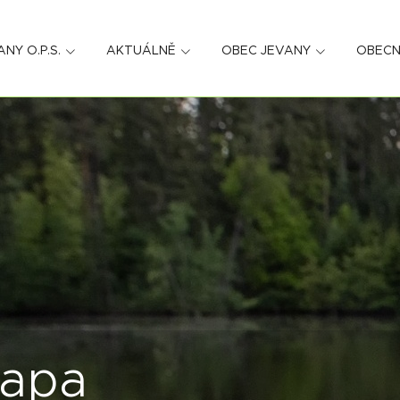
ANY O.P.S.
AKTUÁLNĚ
OBEC JEVANY
OBECN
mapa