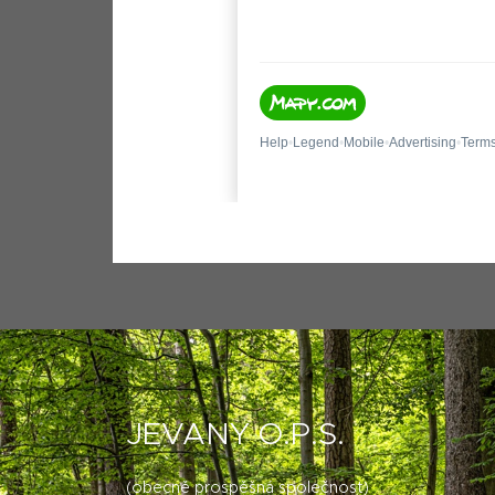
JEVANY O.P.S.
(obecně prospěšná společnost)