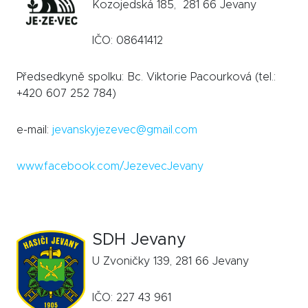
Kozojedská 185, 281 66 Jevany
IČO: 08641412
Předsedkyně spolku: Bc. Viktorie Pacourková (tel.:
+420 607 252 784)
e-mail:
jevanskyjezevec@gmail.com
www.facebook.com/JezevecJevany
SDH Jevany
U Zvoničky 139, 281 66 Jevany
IČO: 227 43 961