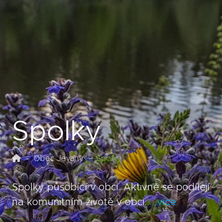
Spolky
Obec Jevany
Spolky
Spolky působící v obci. Aktivně se podílejí
na komunitním životě v obci.
...více