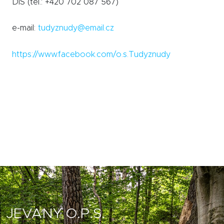
DiS (tel.: +420 702 087 567)
e-mail:
tudyznudy@email.cz
https://www.facebook.com/o.s.Tudyznudy
JEVANY O.P.S.