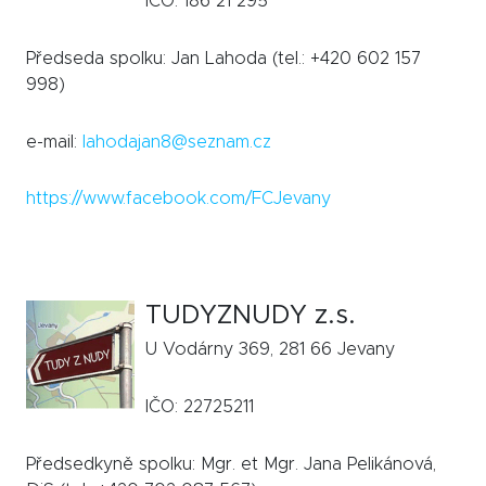
IČO: 186 21 295
Předseda spolku: Jan Lahoda (tel.: +420 602 157
998)
e-mail:
lahodajan8@seznam.cz
https://www.facebook.com/FCJevany
TUDYZNUDY z.s.
U Vodárny 369, 281 66 Jevany
IČO: 22725211
Předsedkyně spolku:
Mgr. et Mgr. Jana Pelikánová,