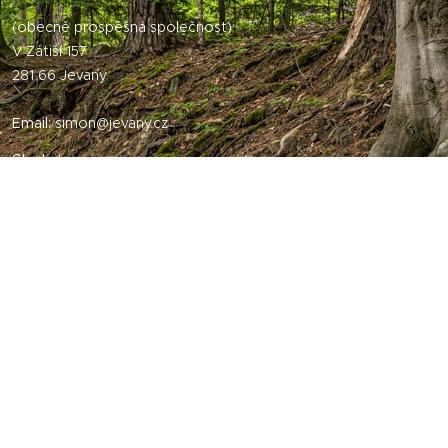
(obecně prospěšná společnost)
V Zátiší 157
281 66 Jevany
Email:
simon@jevany.cz
Sledujte nás
Užitečné odkazy
Kontakty
Turistická mapa
Svoz odpadu
Obecní úřad - kontakty