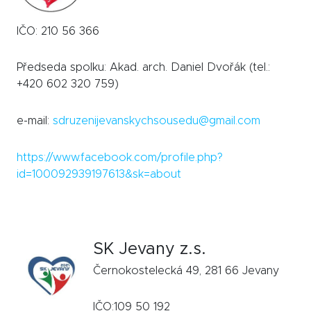
IČO: 210 56 366
Předseda spolku: Akad. arch. Daniel Dvořák (tel.:
+420 602 320 759)
e-mail:
sdruzenijevanskychsousedu@gmail.com
https://www.facebook.com/profile.php?
id=100092939197613&sk=about
SK Jevany z.s.
Černokostelecká 49, 281 66 Jevany
IČO:109 50 192