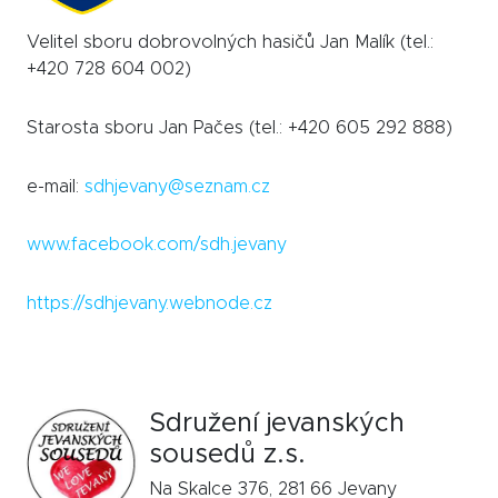
Velitel sboru dobrovolných hasičů Jan Malík (tel.:
+420 728 604 002)
Starosta sboru Jan Pačes (tel.: +420 605 292 888)
e-mail:
sdhjevany@seznam.cz
www.facebook.com/sdh.jevany
https://sdhjevany.webnode.cz
Sdružení jevanských
sousedů z.s.
Na Skalce 376, 281 66 Jevany