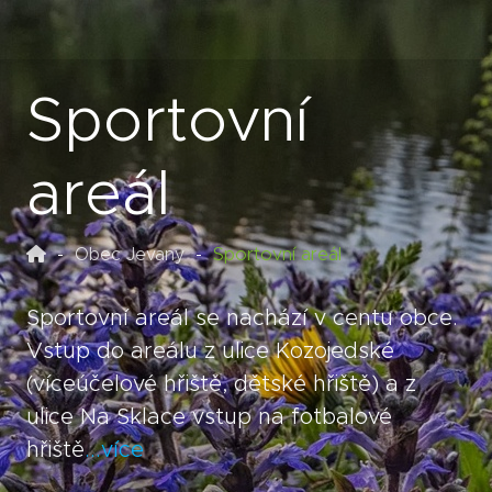
Sportovní
areál
Obec Jevany
Sportovní areál
Sportovní areál se nachází v centu obce.
Vstup do areálu z ulice Kozojedské
(víceúčelové hřiště, dětské hřiště) a z
ulice Na Sklace vstup na fotbalové
hřiště
...více