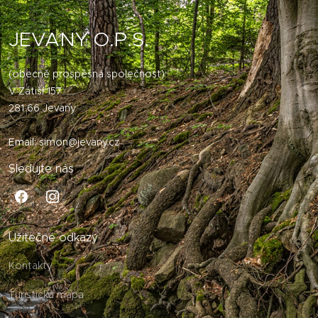
JEVANY O.P.S.
(obecně prospěšná společnost)
V Zátiší 157
281 66 Jevany
Email:
simon@jevany.cz
Sledujte nás
Užitečné odkazy
Kontakty
Turistická mapa