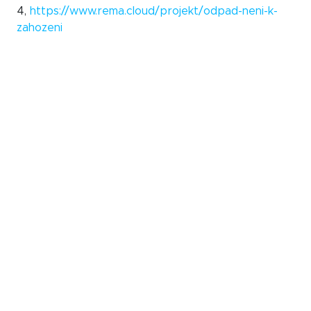
4,
https://www.rema.cloud/projekt/odpad-neni-k-
zahozeni
Svoz textilu
zajišťuje společnost
TextilEco
, a.s.,
Za Mototechnou 114/4, 155 00 Praha5, IČ:
28101766,
https://textil-eco.cz/
Zpětný odběr elektroodpadu
jajišťuje
EKO-KOM
,
a.s., Na Pankráci 1685/17, 140 21 Praha 4, IČ: 25134701,
(+420) 729 848 111,
www.ekokom.cz/
JEVANY O.P.S.