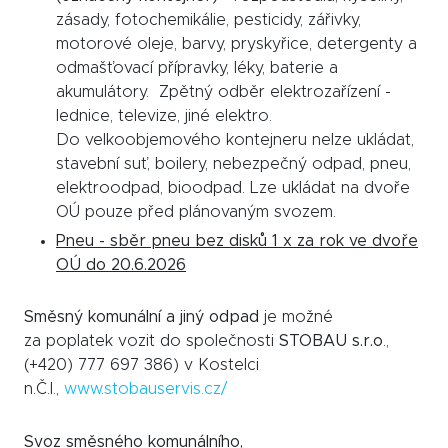
zásady, fotochemikálie, pesticidy, zářivky,
motorové oleje, barvy, pryskyřice, detergenty a
odmašťovací přípravky, léky, baterie a
akumulátory. Zpětný odběr elektrozařízení -
lednice, televize, jiné elektro.
Do velkoobjemového kontejneru nelze ukládat,
stavební suť, boilery, nebezpečný odpad, pneu,
elektroodpad, bioodpad. Lze ukládat na dvoře
OÚ pouze před plánovaným svozem.
Pneu - sběr pneu bez disků 1 x za rok ve dvoře
OÚ do 20.6.2026
Směsný komunální a jiný odpad
je možné
za poplatek vozit do společnosti
STOBAU s.r.o
.,
(+420) 777 697 386) v Kostelci
n.Č.l.,
www.stobauservis.cz/
Svoz směsného komunálního,