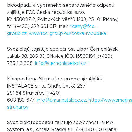
bioodpadu a vybraného separovaného odpadu
zajišťuje
FCC Česká republika, s.r.o.
IČ: 45809712, Politických vězňů 1233, 251 01 Říčany,
tel: (+420) 323 601 617, mail:
ricany@fcc-
group.cz
,
www.fcc-group.eu/ceska-republika
Svoz olejů
zajišťuje společnost
Libor Černohlávek
,
Jakub 38, 285 33 Církvice IČO: 16539184, (+420)
775 113 308,
info@cernohlavekoil.cz
Kompostárna Struhařov
, provozuje
AMAR
INSTALACE s.r.o.
, Ondřejovská 287,
251 64 Struhařov (+420)
603 189 677,
info@amarinstalace.cz
,
https://www.amarin
struharov
Svoz elektroodpadu
zajišťuje společnost
REMA
Systém, a.s., Antala Staška 510/38, 140 00 Praha