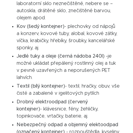
laboratorní sklo neznečištěné, nebere se –
autoskla, drátěné sklo, znečištěné barvou,
olejem apod.
Kov (šedý kontejner)
- plechovky od nápojů
a konzerv, kovové tuby, alobal, kovové zátky,
víčka, krabičky, hřebíky, šroubky, kancelářské
sponky, aj.
Jedlé tuky a oleje (černá nádoba 240l) -
je
možné ukládat přepálený rostlinný olej a tuk
v pevně uzavřených a neporušených PET
lahvích.
Textil (bílý kontejner)
- textil, hračky, obuv, vše
čisté a zabalené v igelitových pytlích
Drobný elektroodpad (červený
kontejner)
- klávesnice, fény, žehličky,
topinkovače, vrtačky, baterie, aj.
Nebezpečný odpad a objemný elektoodpad
(označený kontejner)
- rozpouštědla, kyseliny,