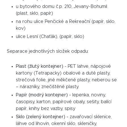
u bytového domu č.p. 210, Jevany-Bohumil
(plast, sklo, papír)
na rohu ulice Penčické a Rekreační (papír, sklo,
kov)
ulice Lesní (Chaťák), (papír, sklo)
Separace jednotlivých složek odpadu:
Plast (žlutý kontejner)
- PET lahve, nápojové
kartony (Tetrapacky) obalové a duté plasty,
strečová folie, jiné měkčené plasty, neberou se
– nárazníky, znečištěné plasty.
Papír (modrý kontejner) -
lepenka, noviny,
časopisy, karton, papírové obaly, sešity, balící
papír, knihy bez vazby, spisy
Sklo (zelený kontejner) -
zavařovací sklenice,
láhve od lihovin, okenní sklo, skleničky,