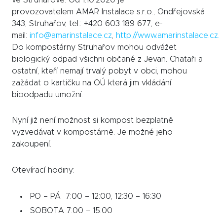
provozovatelem AMAR Instalace s.r.o., Ondřejovská
343, Struhařov, tel.: +420 603 189 677, e-
mail:
info@amarinstalace.cz
,
http://www.amarinstalace.cz
.
Do kompostárny Struhařov mohou odvážet
biologický odpad všichni občané z Jevan. Chataři a
ostatní, kteří nemají trvalý pobyt v obci, mohou
zažádat o kartičku na OÚ která jim vkládání
bioodpadu umožní.
Nyní již není možnost si kompost bezplatně
vyzvedávat v kompostárně. Je možné jeho
zakoupení.
Otevírací hodiny:
PO – PÁ 7:00 – 12:00, 12:30 – 16:30
SOBOTA 7:00 – 15:00