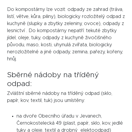
Do kompostárny lze vozit: odpady ze zahrad (tráva,
listí, větve, kůra, piliny), biologicky rozložitelý odpad z
kuchyně (slupky a zbytky zeleniny, ovoce), odpady z
lesnictví . Do kompostárny nepatří: tekuté zbytky
jídel, oleje, tuky, odpady z kuchyně živočišného
původu, maso, kosti, uhynulá zvířata, biologicky
nerozložitelné a jiné odpady, zemina, pařezy, kořeny,
hnůj.
Sběrné nádoby na tříděný
odpad:
Zvláštní sběrné nádoby na tříděný odpad (sklo,
papír, kov, textil, tuk) jsou umístěny:
na dvoře Obecního úřadu v Jevanech,
Černokostelecká 49 (plast, papír, sklo, kov, jedlé
tuky a oleje, textil a drobný elektoodpad)