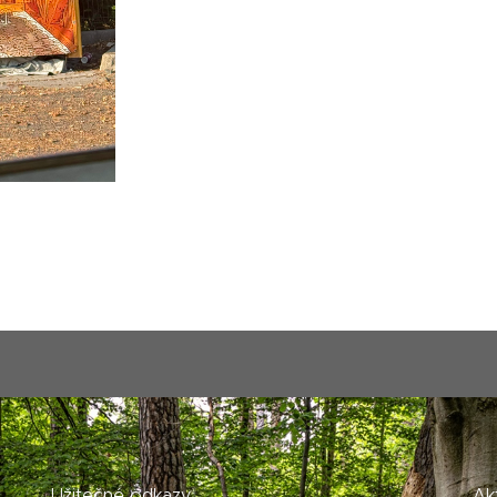
Užitečné odkazy
Ak