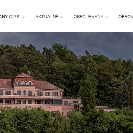
ANY O.P.S.
AKTUÁLNĚ
OBEC JEVANY
OBECN