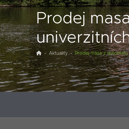
Prodej masa
univerzitníc
Aktuality
Prodej masa z automatu, 