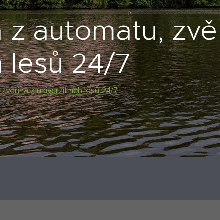
 z automatu, zvěř
h lesů 24/7
zvěřina z univerzitních lesů 24/7