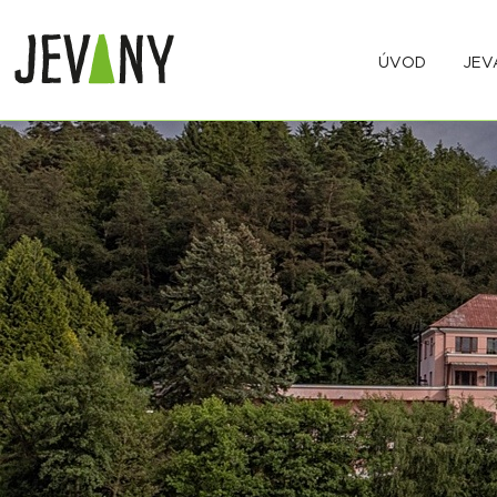
ÚVOD
JEV