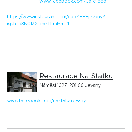
www.facebook.com/Cafe1888
https://www.instagram.com/cafe1888jevany?
igsh=a3N0MXFmeTFmMmd1
Restaurace Na Statku
Náměstí 327, 281 66 Jevany
www.facebook.com/nastatkujevany