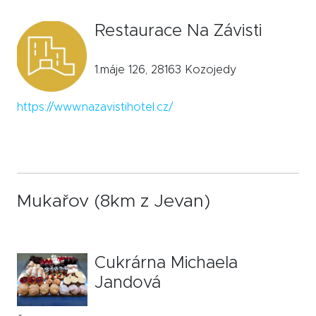
Restaurace Na Závisti
1.máje 126, 28163 Kozojedy
https://www.nazavistihotel.cz/
Mukařov (8km z Jevan)
Cukrárna Michaela
Jandová