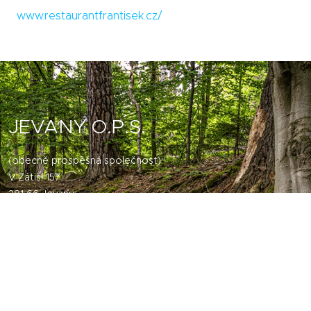
www.restaurantfrantisek.cz/
JEVANY O.P.S.
(obecně prospěšná společnost)
V Zátiší 157
281 66 Jevany
Email:
simon@jevany.cz
Sledujte nás