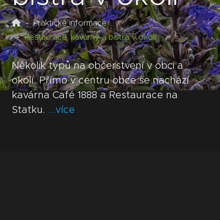
Praktické informace
Restaurace, kavárny a bistra v okolí
Několik typů na občerstvení v obci a
okolí. Přímo v centru obce se nachází
kavárna Café 1888 a Restaurace na
Statku.
...více