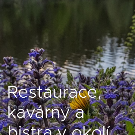
Restaurace,
kavárny a
bistra v okolí