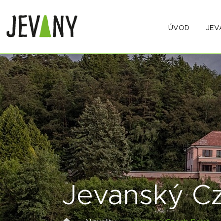
ÚVOD
JEV
Jevanský Cz