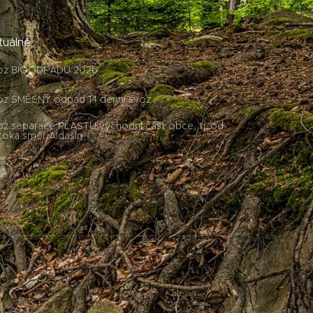
tuálně
oz BIOODPADU 2026
oz SMĚSNÝ odpad 14 denní svoz
z separace PLASTU východní část obce, tj. od
toka směr Aldašín