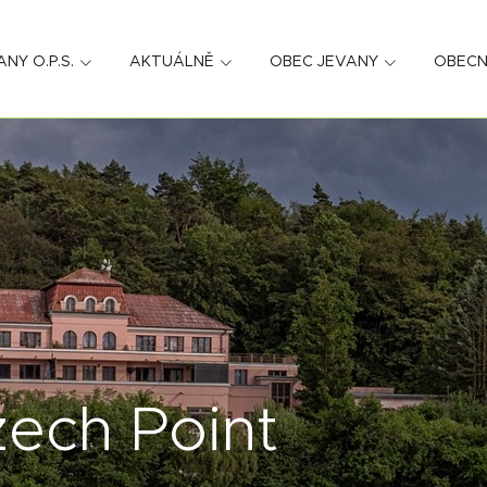
ANY O.P.S.
AKTUÁLNĚ
OBEC JEVANY
OBECN
ech Point