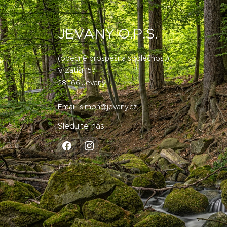
JEVANY O.P.S.
(obecně prospěšná společnost)
V Zátiší 157
281 66 Jevany
Email:
simon@jevany.cz
Sledujte nás