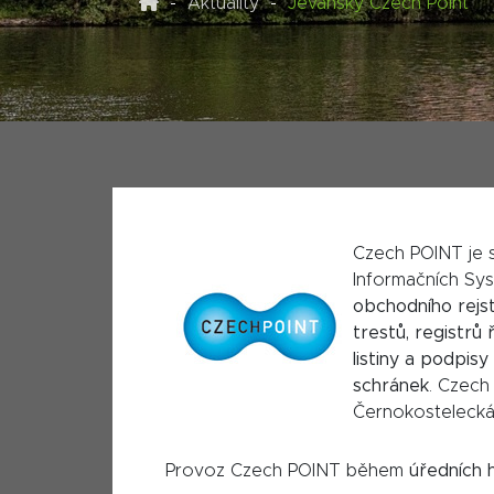
Aktuality
Jevanský Czech Point
Czech POINT je s
Informačních Sy
obchodního rejstř
trestů, registrů ř
listiny a podpisy
schránek
. Czech
Černokostelecká
Provoz Czech POINT během
úředních 