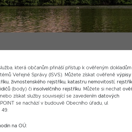
lužba, která občanům přináší přístup k ověřeným dokladům
stémů Veřejné Správy (ISVS). Můžete získat ověřeně
výpisy
íku, živnostenského rejstříku, katastru nemovitostí, rejstří
idičů
(body) či
insolvelčního rejstříku
. Můžete si nechat
ověř
nebo získat služby související se zavedením
datových
 POINT se nachází v budouvě Obecního úřadu, ul.
 49.
hodin na OÚ: