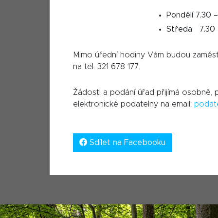
Pondělí 7.30 
Středa 7.30 
Mimo úřední hodiny Vám budou zaměstn
na tel. 321 678 177.
Žádosti a podání úřad přijímá osobně,
elektronické podatelny na email:
podat
Sdílet na Facebooku