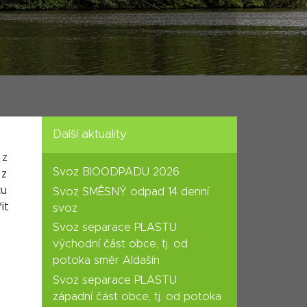
Další aktuality
 z
Svoz BIOODPADU 2026
 z
ku
Svoz SMĚSNÝ odpad 14 denní
it
svoz
Svoz separace PLASTU
východní část obce, tj. od
potoka směr Aldašín
Svoz separace PLASTU
západní část obce, tj. od potoka