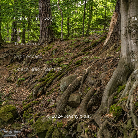
Užitečné odkazy
Ak
Kontakty
Sv
Turistická mapa
Sv
Svo
Svoz odpadu
po
Obecní úřad - kontakty
©
2024 Jevany o.p.s.
.