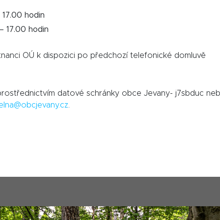
– 17.00 hodin
– 17.00 hodin
anci OÚ k dispozici po předchozí telefonické domluvě
 prostřednictvím datové schránky obce Jevany- j7sbduc ne
elna@obcjevany.cz
.