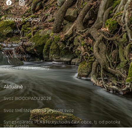
Užitečné odkazy
Kontakty
Turistická mapa
Svoz odpadu
Obecní úřad - kontakty
Aktuálně
Svoz BIOODPADU 2026
Svoz SMĚSNÝ odpad 14 denní svoz
Svoz separace PLASTU východní část obce, tj. od potoka
směr Aldašín