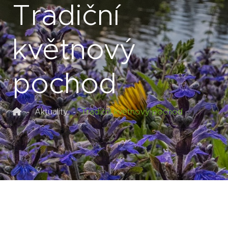
Tradiční
květnový
pochod
Aktuality
Tradiční květnový pochod