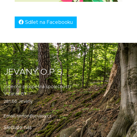
Sdílet na Facebooku
JEVANY O.P.S.
(obecně prospěšná společnost)
V Zátiší 157
281 66 Jevany
Email:
simon@jevany.cz
Sledujte nás